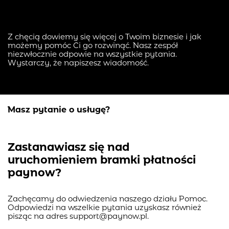
Z chęcią dowiemy się więcej o Twoim biznesie i jak
możemy pomóc Ci go rozwinąć. Nasz zespół
niezwłocznie odpowie na wszystkie pytania.
Wystarczy, że napiszesz wiadomość.
Masz pytanie o usługę?
Zastanawiasz się nad
uruchomieniem bramki płatności
paynow?
Zachęcamy do odwiedzenia naszego działu Pomoc.
Odpowiedzi na wszelkie pytania uzyskasz również
pisząc na adres support@paynow.pl.