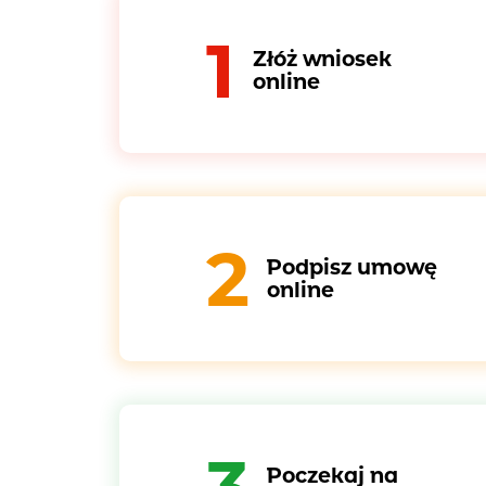
1
Złóż wniosek
online
2
Podpisz umowę
online
Poczekaj na