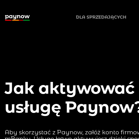
DLA SPRZEDAJĄCYCH
DLACZEGO PAYNOW?
CENNIK
Jak aktywować
JAK AKTYWOWAĆ?
usługę Paynow
Aby skorzystać z Paynow, załóż konto firm
mBanku. Usługę łatwo aktywujesz dzięki sp