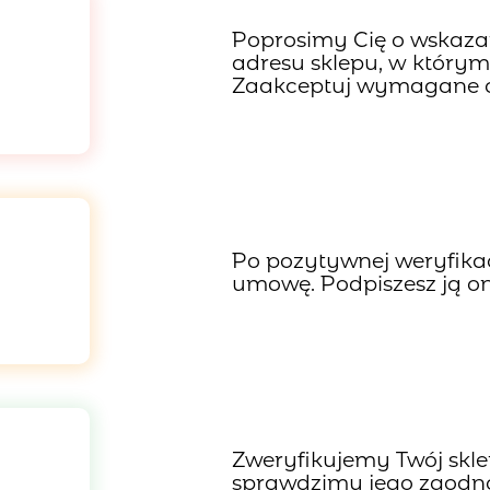
Poprosimy Cię o wskazani
adresu sklepu, w którym
Zaakceptuj wymagane o
Po pozytywnej weryfika
umowę. Podpiszesz ją on
Zweryfikujemy Twój skl
sprawdzimy jego zgodno