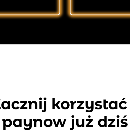
acznij korzystać
paynow już dziś