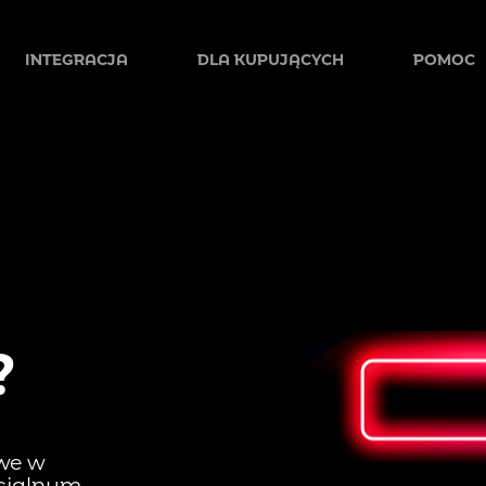
INTEGRACJA
DLA KUPUJĄCYCH
POMOC
PLATFORMY SKLEPOWE
BEZPIECZEŃSTWO
WTYCZKI
METODY PŁATNOŚCI
DOKUMENTACJA
?
MATERIAŁY GRAFICZNE
owe w
ecjalnym