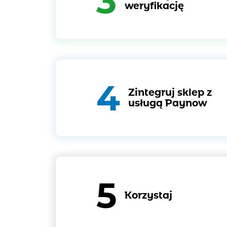
3
weryfikację
4
Zintegruj sklep z
usługą Paynow
5
Korzystaj